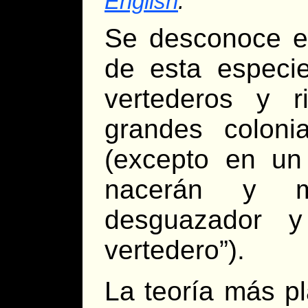
English
.
Se desconoce el
de esta especi
vertederos y r
grandes coloni
(excepto en u
nacerán y m
desguazador y
vertedero”).
La teoría más pl