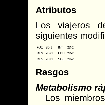
Atributos
Los viajeros d
siguientes modif
FUE
2D-1
INT
2D-2
DES
2D+1
EDU
2D-2
RES
2D+1
SOC
2D-2
Rasgos
Metabolismo rá
Los miembros